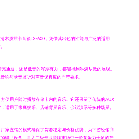
木质插卡音箱LX-600，凭借其出色的性能与广泛的适用
求。
的清亮通透，还是低音的浑厚有力，都能得到淋漓尽致的展现。
业音响与录音监听对声音保真度的严苛要求。
槽，方便用户随时播放存储卡内的音乐。它还保留了传统的AUX
性，适用于家庭娱乐、店铺背景音乐、会议演示等多种场景。
所。厂家直销的模式确保了货源稳定与价格优势，为下游经销商
声的辅助设备，是入门级专业音响市场中一款竞争力十足的产