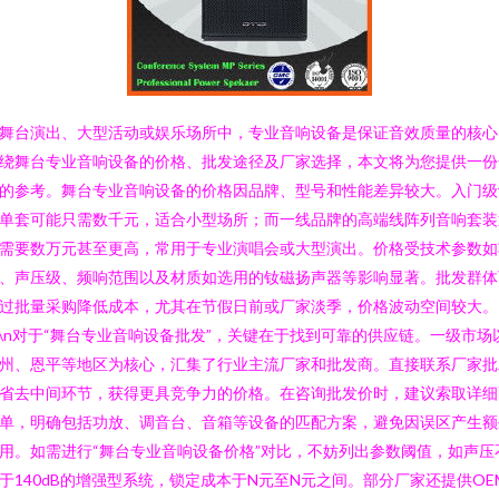
舞台演出、大型活动或娱乐场所中，专业音响设备是保证音效质量的核心
绕舞台专业音响设备的价格、批发途径及厂家选择，本文将为您提供一份
的参考。舞台专业音响设备的价格因品牌、型号和性能差异较大。入门级
单套可能只需数千元，适合小型场所；而一线品牌的高端线阵列音响套装
需要数万元甚至更高，常用于专业演唱会或大型演出。价格受技术参数如
、声压级、频响范围以及材质如选用的钕磁扬声器等影响显著。批发群体
过批量采购降低成本，尤其在节假日前或厂家淡季，价格波动空间较大。
n\n对于“舞台专业音响设备批发”，关键在于找到可靠的供应链。一级市场
州、恩平等地区为核心，汇集了行业主流厂家和批发商。直接联系厂家批
省去中间环节，获得更具竞争力的价格。在咨询批发价时，建议索取详细
单，明确包括功放、调音台、音箱等设备的匹配方案，避免因误区产生额
用。如需进行“舞台专业音响设备价格”对比，不妨列出参数阈值，如声压
于140dB的增强型系统，锁定成本于N元至N元之间。部分厂家还提供OE