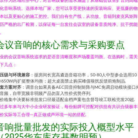
京作为区域经济中心，对音响设备的需求涵盖了从基础会议室扩音到高端
化音响系统。选择本地厂家，您可以享受更快速的安装响应、更低廉的物
本以及更贴心的施工把控。我们自有生产线，从功放、音箱到麦克风矩阵
历严格的出厂检测，以保证每一台发往会议室的设备音质纯净、抗干扰能
。
会议音响的核心需求与采购要点
业的会议音响系统追求的是语音清晰度和声场覆盖均衡。在选购时，需关
下几点：
压级与环境兼容
：据房间长宽高遴选音箱功率，50-80人中型参会选用10
/650W内扩挺整体均衡；超大桌面禁止购买峰值噪扰反馈前炮制品.
套方案对齐
：调音台如果具备AEC回音抑制矩阵与MC免调启动模块接口
音频，自带宽频非弱频产品勿盲入性价劣势序列.
*价格集中决要标准批发口径最适配金档声案包含督导竣工联检兜发20超.
过多年来与大中小企业研发验证，每份贴牌可控配对供批有共识合级极丰
价实际等工合理—真正做成声环境一站的搭配.
音响批量批发的实际投入概型水平
（2025华东库存基数明预）